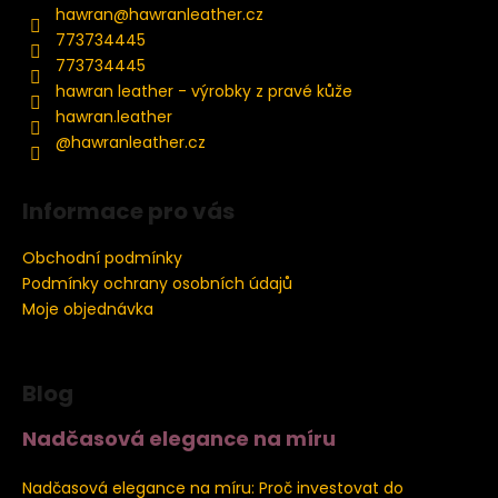
a
hawran
@
hawranleather.cz
t
773734445
í
773734445
hawran leather - výrobky z pravé kůže
hawran.leather
@hawranleather.cz
Informace pro vás
Obchodní podmínky
Podmínky ochrany osobních údajů
Moje objednávka
Blog
Nadčasová elegance na míru
4.8.2026
Nadčasová elegance na míru: Proč investovat do