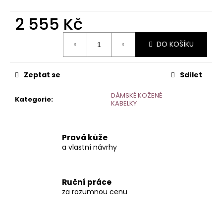
č
u
2 555 Kč
j
e
Měrná
m
DO KOŠÍKU
cena:
e
Zeptat se
Sdílet
PÁNSKÁ
STYLOVÁ
DÁMSKÉ KOŽENÉ
Kategorie
:
KOŽENÁ
KABELKY
DOKLADOVKA
PEPÍNO
2
Pravá kůže
333
a vlastní návrhy
Kč
Ruční práce
za rozumnou cenu