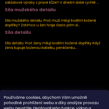
zakázkové výroby z pravé kůže? V dnešní době rychlé ...
Síla mužského detailu
2.8.2026
Síla mužského detailu: Proč muži milují kvalitní kožené
doplňky? Zatímco u žen hraje často prim sl...
Síla detailu
2.8.2026
Síla detailu: Proč ženy milují kvalitní kožené doplňky Když
žena kupuje koženou kabelku, peněženku...
Používáme cookies, abychom Vám umožnili
pohodlné prohlížení webu a díky analýze provozu
webu neustále zlepšovali jeho funkce, výkon a