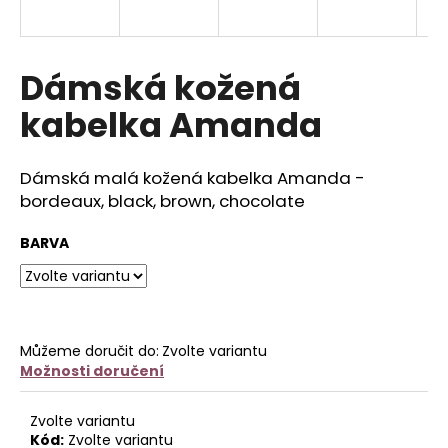
a
j
í
Dámská kožená
t
kabelka Amanda
?
Dámská malá kožená kabelka Amanda -
bordeaux, black, brown, chocolate
HLEDAT
BARVA
D
o
Můžeme doručit do:
Zvolte variantu
p
Možnosti doručení
o
r
Zvolte variantu
u
Kód:
Zvolte variantu