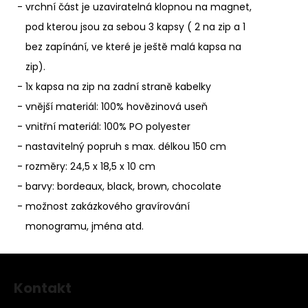
- vrchní část je uzaviratelná klopnou na magnet,
pod kterou jsou za sebou 3 kapsy ( 2 na zip a 1
bez zapínání, ve které je ještě malá kapsa na
zip).
- 1x kapsa na zip na zadní straně kabelky
- vnější materiál: 100% hovězinová useň
- vnitřní materiál: 100% PO polyester
- nastavitelný popruh s max. délkou 150 cm
- rozměry: 24,5 x 18,5 x 10 cm
- barvy: bordeaux, black, brown, chocolate
- možnost zakázkového gravírování
monogramu, jména atd.
Z
á
Kontakt
p