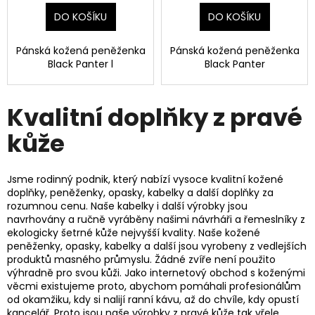
DO KOŠÍKU
DO KOŠÍKU
Pánská kožená peněženka
Pánská kožená peněženka
Black Panter l
Black Panter
Kvalitní doplňky z pravé
kůže
Jsme rodinný podnik, který nabízí vysoce kvalitní kožené
doplňky, peněženky, opasky, kabelky a další doplňky za
rozumnou cenu. Naše kabelky i další výrobky jsou
navrhovány a ručně vyráběny našimi návrháři a řemeslníky z
ekologicky šetrné kůže nejvyšší kvality. Naše kožené
peněženky, opasky, kabelky a další jsou vyrobeny z vedlejších
produktů masného průmyslu. Žádné zvíře není použito
výhradně pro svou kůži. Jako internetový obchod s koženými
věcmi existujeme proto, abychom pomáhali profesionálům
od okamžiku, kdy si nalijí ranní kávu, až do chvíle, kdy opustí
kancelář. Proto jsou naše výrobky z pravé kůže tak vřele