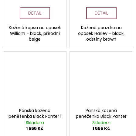
DETAIL
DETAIL
Kožená kapsa na opasek
Kožené pouzdro na
William - black, přírodní
opasek Harley - black,
beige
odstíny brown
Pánská kožená
Pánská kožená
peněženka Black Panter l
peněženka Black Panter
Skladem
Skladem
1 555 Kč
1 555 Kč