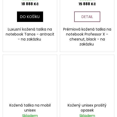
18 888 Kč
15 888 Kč
DO KOŠÍKU
DETAIL
Luxusní kožená taška na
Prémiová kožená taška na
notebook Tanos - antracit
notebook Professor X -
- na zakázku
chesnut, black - na
zakázku
Kožená taška na mobil
Kožený unisex prošitý
unisex
opasek
Skladem
Skladem