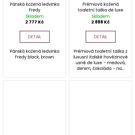
Pánská kožená ledvinka
Prémiová kožená
Fredy
toaletní taška de luxe
Skladem
Skladem
2 777 Kč
2 888 Kč
DETAIL
DETAIL
Pánská kožená ledvinka
Prémiová toaletní taška z
Fredy black, brown
luxusní italské hovězinové
usně de luxe - medová,
denim, čokoláda - na...