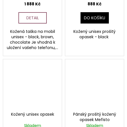
1 888 Kč
888 Kč
DETAIL
DO KOŠÍKU
Kožená taška na mobil
Kožený unisex prošitý
unisex - black, brown,
opasek - black
chocolate Je vhodná k
uložení vašeho telefonu,...
Kožený unisex opasek
Pánský prošitý kožený
opasek Mefisto
Skladem
Skladem