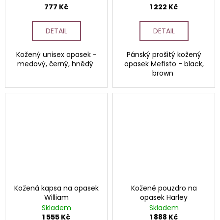
777 Kč
1 222 Kč
DETAIL
DETAIL
Kožený unisex opasek -
Pánský prošitý kožený
medový, černý, hnědý
opasek Mefisto - black,
brown
Kožená kapsa na opasek
Kožené pouzdro na
William
opasek Harley
Skladem
Skladem
1 555 Kč
1 888 Kč