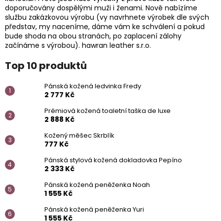
doporučovány dospělými muži i ženami. Nově nabízíme
službu zakázkovou výrobu (vy navrhnete výrobek dle svých
představ, my naceníme, dáme vám ke schválení a pokud
bude shoda na obou stranách, po zaplacení zálohy
začínáme s výrobou). hawran leather s.r.o.
Top 10 produktů
Pánská kožená ledvinka Fredy
2 777 Kč
Prémiová kožená toaletní taška de luxe
2 888 Kč
Kožený měšec Skrblík
777 Kč
Pánská stylová kožená dokladovka Pepíno
2 333 Kč
Pánská kožená peněženka Noah
1 555 Kč
Pánská kožená peněženka Yuri
1 555 Kč