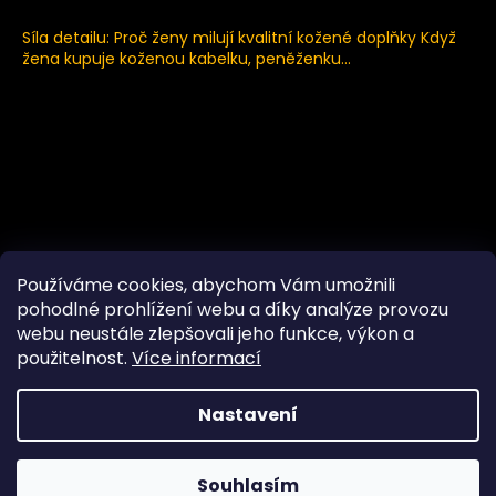
2.8.2026
Síla detailu: Proč ženy milují kvalitní kožené doplňky Když
žena kupuje koženou kabelku, peněženku...
Používáme cookies, abychom Vám umožnili
pohodlné prohlížení webu a díky analýze provozu
webu neustále zlepšovali jeho funkce, výkon a
použitelnost.
Více informací
Nastavení
Vytvořil Shoptet
Copyright 2026
Doplňky z pravé kůže - hawran
Souhlasím
leather
. Všechna práva vyhrazena.