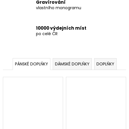
ž
č
Gravírování
u
vlastního monogramu
e
j
e
m
10000 výdejních míst
e
po celé ČR
PÁNSKÁ
KOŽENÁ
PENĚŽENKA
NOAH
PÁNSKÉ DOPLŇKY
DÁMSKÉ DOPLŇKY
DOPLŇKY
1
555
Kč