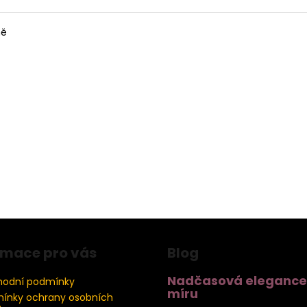
ně
rmace pro vás
Blog
Nadčasová elegance
odní podmínky
míru
ínky ochrany osobních