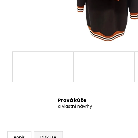
PÁNSKÁ KOŽENÁ LEDVINKA FREDY
2 777 Kč
Pravá kůže
a vlastní návrhy
Popis
Diskuze