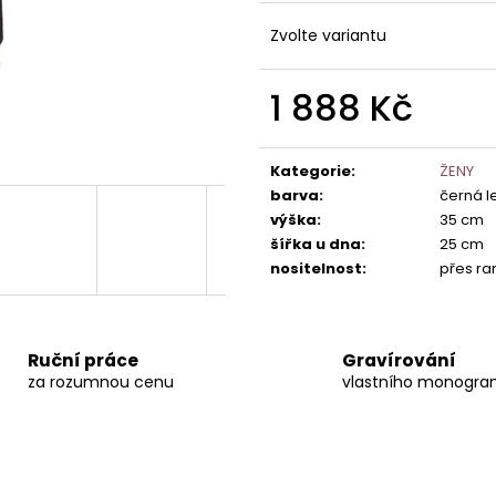
PRÉMIOVÁ KOŽENÁ TOALETNÍ TAŠKA DE
KOŽENÝ MĚŠEC S
LUXE
777 Kč
Zvolte variantu
2 888 Kč
1 888 Kč
Měrná
cena:
Kategorie
:
ŽENY
barva
:
černá l
výška
:
35 cm
šířka u dna
:
25 cm
nositelnost
:
přes ra
Ruční práce
Gravírování
za rozumnou cenu
vlastního monogr