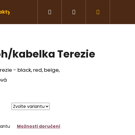
Hledat
Přihlášení
Nákupní
akty
Moje objednávka
košík
h/kabelka Terezie
zie - black, red, beige,
nová
Následující
iantu
Možnosti doručení