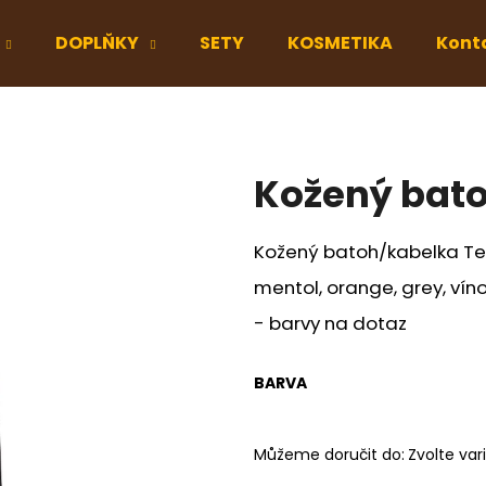
DOPLŇKY
SETY
KOSMETIKA
Kont
Co potřebujete najít?
Kožený bato
HLEDAT
Kožený batoh/kabelka Tere
mentol, orange, grey, ví
Doporučujeme
- barvy na dotaz
BARVA
Můžeme doručit do:
Zvolte var