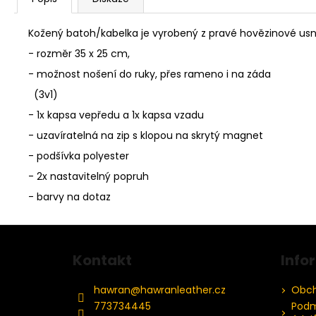
Kožený batoh/kabelka je vyrobený z pravé hovězinové us
- rozměr 35 x 25 cm,
- možnost nošení do ruky, přes rameno i na záda
(3v1)
- 1x kapsa vepředu a 1x kapsa vzadu
- uzavíratelná na zip s klopou na skrytý magnet
- podšívka polyester
- 2x nastavitelný popruh
- barvy na dotaz
Z
á
Kontakt
Info
p
a
hawran
@
hawranleather.cz
Obch
t
773734445
Podm