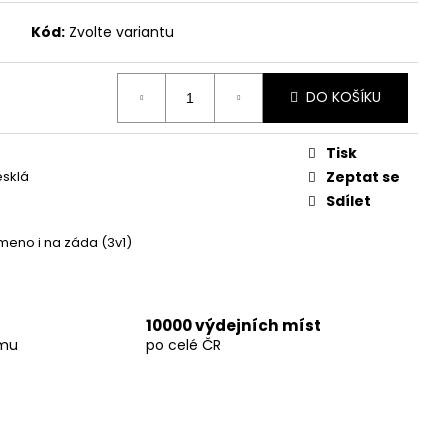
KRBLÍK
Kód:
Zvolte variantu
DO KOŠÍKU
Tisk
esklá
Zeptat se
Sdílet
meno i na záda (3v1)
10000 výdejních míst
amu
po celé ČR